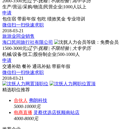
2000-3500元
|
辽宁-抚顺
|
不限经验
|
高中学历
生产/营运/采购/物流
|
民营企业
|
1000人以上
申请
包住宿
带薪年假
包吃
绩效奖金
专业培训
微信扫一扫快速求职
2018-03-21
旅游业同业销售
海口民间旅行社有限公司
1500-3000元
|
辽宁-抚顺
|
不限经验
|
大专学历
机械/设备/技工
|
股份制企业
|
500-1000人
申请
交通补助
餐补
通讯补贴
带薪年假
微信扫一扫快速求职
2018-03-21
精选职位推荐
合伙人
弗朗科技
5000-10000元
电商直播
灵蔡优选店抚顺南站店
4000-8000元