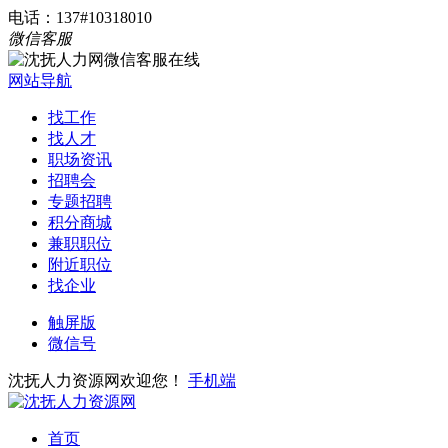
电话：137#10318010
微信客服
网站导航
找工作
找人才
职场资讯
招聘会
专题招聘
积分商城
兼职职位
附近职位
找企业
触屏版
微信号
沈抚人力资源网欢迎您！
手机端
首页