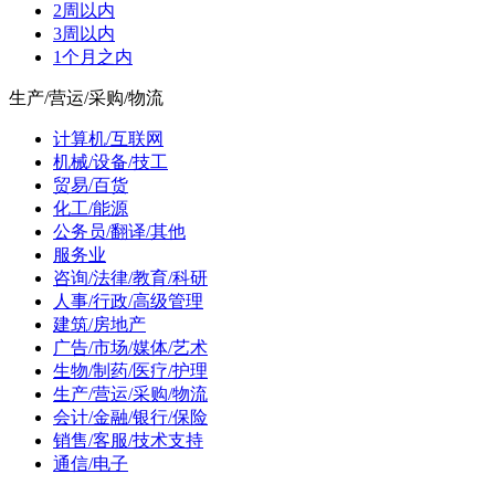
2周以内
3周以内
1个月之内
生产/营运/采购/物流
计算机/互联网
机械/设备/技工
贸易/百货
化工/能源
公务员/翻译/其他
服务业
咨询/法律/教育/科研
人事/行政/高级管理
建筑/房地产
广告/市场/媒体/艺术
生物/制药/医疗/护理
生产/营运/采购/物流
会计/金融/银行/保险
销售/客服/技术支持
通信/电子