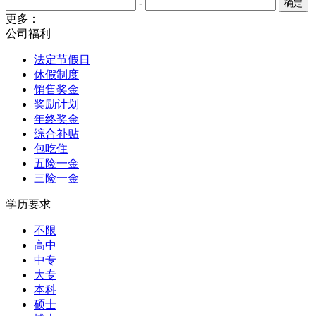
-
更多：
公司福利
法定节假日
休假制度
销售奖金
奖励计划
年终奖金
综合补贴
包吃住
五险一金
三险一金
学历要求
不限
高中
中专
大专
本科
硕士