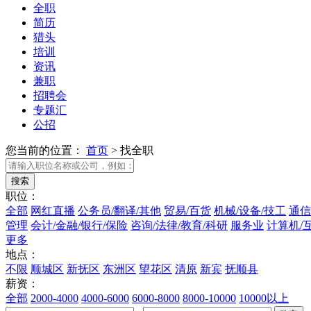
全职
简历
猎头
培训
资讯
兼职
招聘会
专题汇
公招
您当前的位置：
首页
>
找全职
职位：
全部
网红直播
公务员/翻译/其他
贸易/百货
机械/设备/技工
通信
管理
会计/金融/银行/保险
咨询/法律/教育/科研
服务业
计算机/
更多
地点：
不限
顺城区
新抚区
东洲区
望花区
清原
新宾
抚顺县
薪资：
全部
2000-4000
4000-6000
6000-8000
8000-10000
10000以上