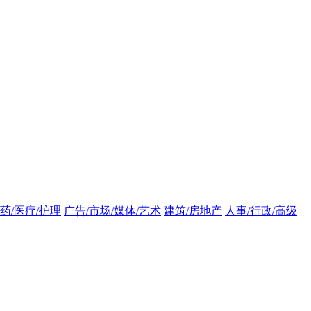
药/医疗/护理
广告/市场/媒体/艺术
建筑/房地产
人事/行政/高级