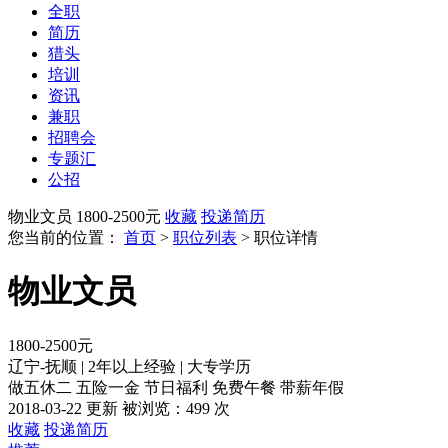
全职
简历
猎头
培训
资讯
兼职
招聘会
专题汇
公招
物业文员
1800-2500元
收藏
投递简历
您当前的位置：
首页
>
职位列表
> 职位详情
物业文员
1800-2500元
辽宁-抚顺
|
2年以上经验
|
大专学历
做五休二
五险一金
节日福利
免费午餐
带薪年假
2018-03-22 更新
被浏览：
499 次
收藏
投递简历