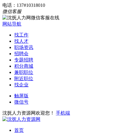
电话：137#10318010
微信客服
网站导航
找工作
找人才
职场资讯
招聘会
专题招聘
积分商城
兼职职位
附近职位
找企业
触屏版
微信号
沈抚人力资源网欢迎您！
手机端
首页