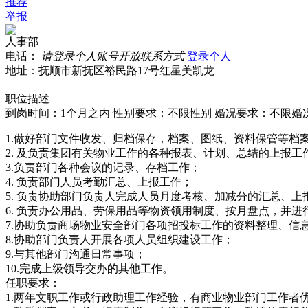
推荐
举报
人事部
电话：
请登录个人账号开放联系方式
登录个人
地址：抚顺市新抚区裕民路17号红星美凯龙
职位描述
到岗时间：1个月之内
性别要求：不限性别
婚况要求：不限婚
1.做好部门文件收发、归档保存，档案、图纸、资料保管等档
2. 及负责集团有关物业工作的各种报表、计划、总结的上报工
3.负责部门各种会议的记录、存档工作；
4. 负责部门人员考勤汇总、上报工作；
5. 负责协助部门负责人完成人员月度考核、加减分的汇总、上
6. 负责办公用品、劳保用品等物资领用制度、按月盘点，并进
7.协助负责商场物业安全部门各项招投标工作的资料整理、信
8.协助部门负责人开展各项人员组织建设工作；
9.与其他部门沟通日常事项；
10.完成上级领导交办的其他工作。
任职要求：
1.两年文职工作或行政助理工作经验，有商业物业部门工作者