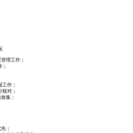
况
案管理工作；
作；
报工作；
行核对；
息收集；
优先；