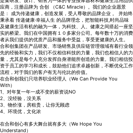
是集研发、设计、销售为一体的专业按摩器材和健康生活用品供
应商，注册品牌为 合创 （C&C Miracle）。我们的企业愿景
是： 成为传递健康，创造发展，受人尊敬的品牌企业 。 并始终
秉承着 传递健康·幸福人生 的品牌理念，把智能科技,时尚品味
及健康生活有机的融为一体，为科技、人、健康之间搭起一座坚
实的桥梁。我们在中国拥有１０多家分公司。每年数十万的消费
者从我们提供的优质产品和服务中受益，享受更健康的人生。
合和创集团在产品研发、市场销售及供应链管理领域有着行业领
先的经验和实力，我们不仅相信科技的力量，我们也相信人的力
量，尤其是每个人充分发挥自身潜能所创造的力量。我们相信投
资于员工的学习和成长，鼓励他们追求卓越创新，不断优化工作
流程，对于我们的客户有无与伦比的价值。
在合和创我们只培养职业经理人（We Can Provide You
With）
1、对年复一年一成不变的薪资说NO
2、没经验，没关系
3、物价涨，房租贵，让你无顾虑
4、环境优，文化浓
在合和创心有多大舞台就有多大（We Hope You
Understand）